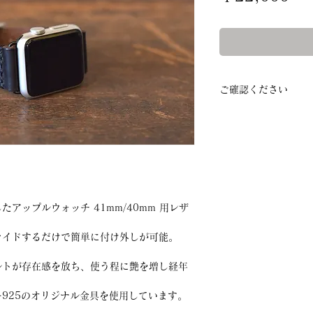
格
ご確認ください
◆掲載商品の色味は
りますが、ご利用の
ー環境によって、画
ざいます。予めご了
◆革の表面に天然の
合がありますが、天
アップルウォッチ 41mm/40mm 用レザ
い。
ライドするだけで簡単に付け外しが可能。
ルトが存在感を放ち、使う程に艶を増し経年
925のオリジナル金具を使用しています。