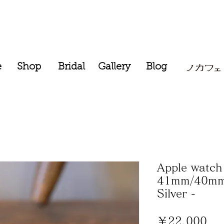
e
Shop
Bridal
Gallery
Blog
Apple watch 
41mm/40mm
Silver -
価
￥22,000