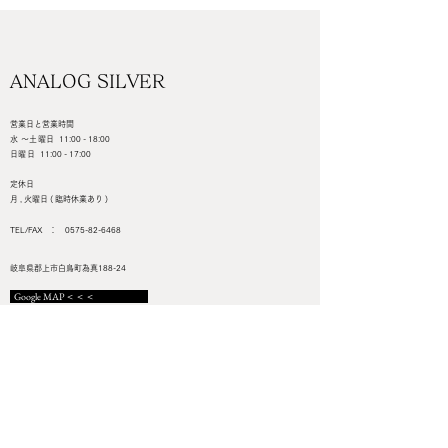
に近づけておりますが、ご利用のパソコ
ン、スマートフォン、モニター環境によっ
て、画像の色味が異なって見える場合がご
ざいます。予めご了承下さい。
ANALOG SILVER
◆革の表面に天然のキズ、色むら、こすれ
営業日と営業時間
などがある場合がありますが、天然素材の
水 ～土曜日
11:00 - 18:00
特性としてご理解ください。
日曜日
11:00 - 17:00
定休日
月 , 火曜日 ( 臨時休業あり )
TEL/FAX ：
0575-82-6468
岐阜県郡上市白鳥町為真188-24
Google MAP＜＜＜