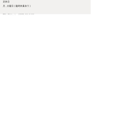
定休日
月 , 火曜日 ( 臨時休業あり )
TEL/FAX ：
0575-82-6468
岐阜県郡上市白鳥町為真188-24
Google MAP＜＜＜
SEND