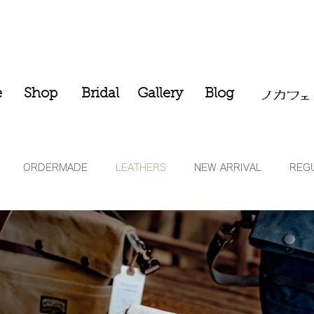
e
Shop
Bridal
Gallery
Blog
ORDERMADE
LEATHERS
NEW ARRIVAL
REGU
ラフト、ブライダルリング
COMING SOON