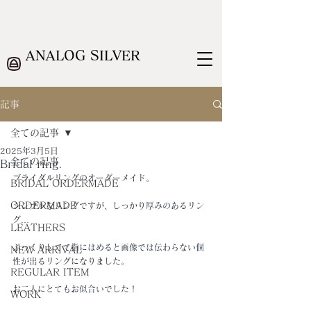
ANALOG SILVER
記事
全ての記事
2025年3月5日
全ての記事
Bridal ring.
ブライダルリングのオーダーメイド。
BRIDAL ORDERMADE
ORDERMADE
シンプルなリングですが、しっかり厚みのあるリン
グ…
LEATHERS
ぷっくりしてて指にはめると画像では伝わらない個
NEW ARRIVAL
性が出るリングになりました。
REGULAR ITEM
お二人にとてもお似合いでした！
WORK