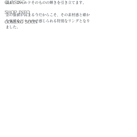
CLOSING
面が、ゴールドそのものの輝きを引き立てます。
SHOP INFO
金の価値が高まる今だからこそ、その素材感と確か
な価値を日々の中で感じられる特別なリングとなり
COMING SOON
ました。