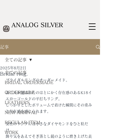
ANALOG SILVER
記事
全ての記事
2025年8月2日
全ての記事
Bridal ring.
ブライダルリングのオーダーメイド。
BRIDAL ORDERMADE
ORDERMADE
お二人が選ばれたのはとにかく存在感のあるK18イ
エローゴールドの平打ちリング。
LEATHERS
しっかりとしたボリュームで着けた瞬間にその重み
と存在感を感じられます。
NEW ARRIVAL
REGULAR ITEM
女性のリングには小さなダイヤモンドをひと粒だ
け。
WORK
飾り気をあえてそぎ落とし鏡のように磨き上げた表