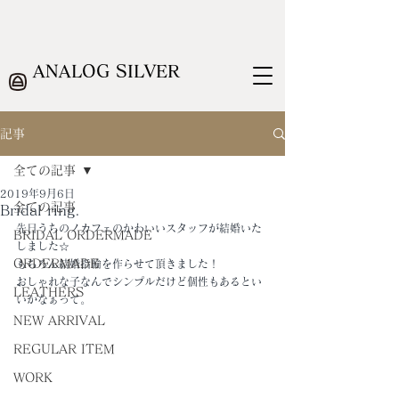
ANALOG SILVER
記事
全ての記事
2019年9月6日
全ての記事
Bridal ring.
先日うちのノカフェのかわいいスタッフが結婚いた
BRIDAL ORDERMADE
しました☆
ORDERMADE
もちろん結婚指輪を作らせて頂きました！
おしゃれな子なんでシンプルだけど個性もあるとい
LEATHERS
いかなぁって。
NEW ARRIVAL
REGULAR ITEM
WORK