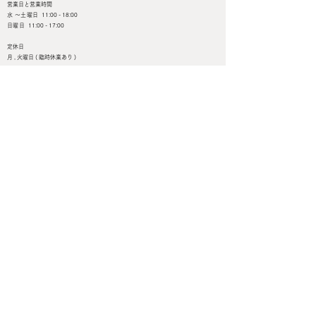
営業日と営業時間
水 ～土曜日
11:00 - 18:00
日曜日
11:00 - 17:00
定休日
月 , 火曜日 ( 臨時休業あり )
TEL/FAX ：
0575-82-6468
岐阜県郡上市白鳥町為真188-24
Google MAP＜＜＜