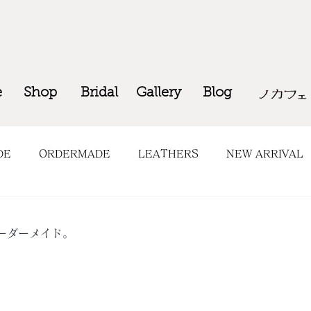
e
Shop
Bridal
Gallery
Blog
DE
ORDERMADE
LEATHERS
NEW ARRIVAL
OP INFO
COMING SOON
ーダーメイド。