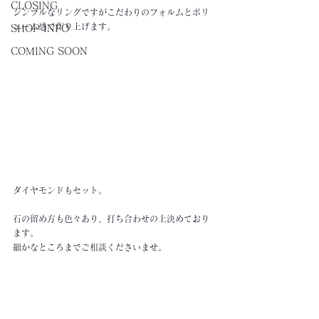
CLOSING
シンプルなリングですがこだわりのフォルムとボリ
ューム感で作り上げます。
SHOP INFO
COMING SOON
ダイヤモンドもセット。
石の留め方も色々あり、打ち合わせの上決めており
ます。
細かなところまでご相談くださいませ。