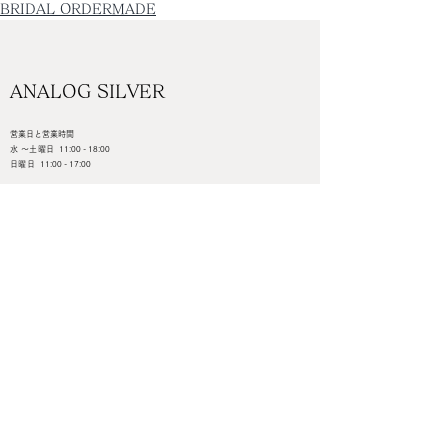
BRIDAL ORDERMADE
ANALOG SILVER
営業日と営業時間
水 ～土曜日
11:00 - 18:00
日曜日
11:00 - 17:00
定休日
月 , 火曜日 ( 臨時休業あり )
TEL/FAX ：
0575-82-6468
岐阜県郡上市白鳥町為真188-24
Google MAP＜＜＜