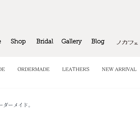
e
Shop
Bridal
Gallery
Blog
DE
ORDERMADE
LEATHERS
NEW ARRIVAL
OP INFO
COMING SOON
ーダーメイド。