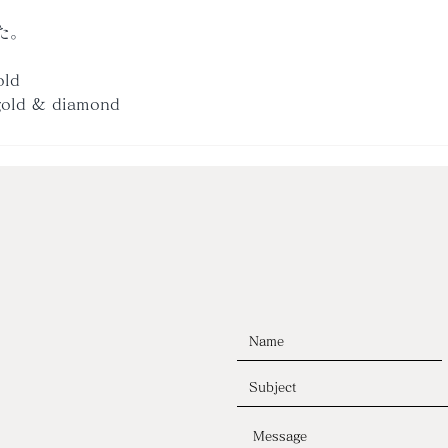
た。
old
 gold & diamond