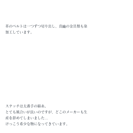
革のベルトは一つずつ切り出し、真鍮の金具類も染
加工しています。
ステッチは太番手の綿糸。
とても風合いが良いのですが、どこのメーカーも生
産を辞めてしまいました…
けっこう希少な物になってきています。