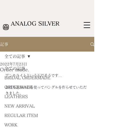
ANALOG SILVER
記事
全ての記事
2022年7月23日
全ての記事
Order made.
アンモライトという石だそうです…
BRIDAL ORDERMADE
ORDERMADE
お持ち込みの石を使ってバングルを作らせていただ
きました。
LEATHERS
NEW ARRIVAL
REGULAR ITEM
WORK