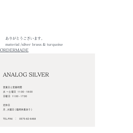
ありがとうございます。
material /silver brass & turquoise
ORDERMADE
ANALOG SILVER
営業日と営業時間
水 ～土曜日
11:00 - 18:00
日曜日
11:00 - 17:00
定休日
月 , 火曜日 ( 臨時休業あり )
TEL/FAX ：
0575-82-6468
岐阜県郡上市白鳥町為真188-24