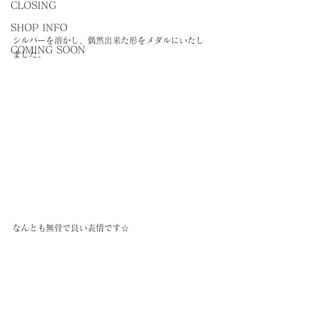
CLOSING
SHOP INFO
シルバーを溶かし、偶然出来た形をメダルにいたし
COMING SOON
ました。
なんとも無骨で良い表情です☆