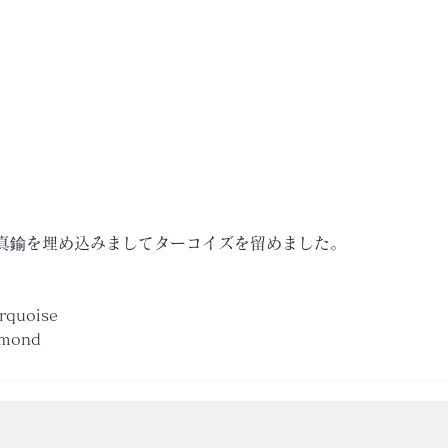
真鍮を埋め込みましてターコイズを留めました。
。
rquoise
amond