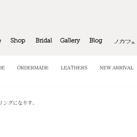
e
Shop
Bridal
Gallery
Blog
DE
ORDERMADE
LEATHERS
NEW ARRIVAL
OP INFO
COMING SOON
リングになりす。