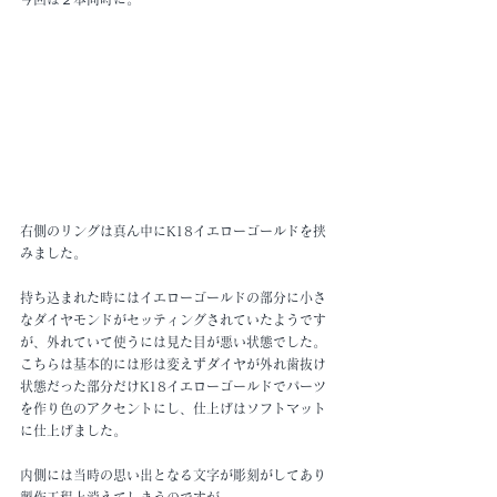
右側のリングは真ん中にK18イエローゴールドを挟
みました。
持ち込まれた時にはイエローゴールドの部分に小さ
なダイヤモンドがセッティングされていたようです
が、外れていて使うには見た目が悪い状態でした。
こちらは基本的には形は変えずダイヤが外れ歯抜け
状態だった部分だけK18イエローゴールドでパーツ
を作り色のアクセントにし、仕上げはソフトマット
に仕上げました。
内側には当時の思い出となる文字が彫刻がしてあり
製作工程上消えてしまうのですが、