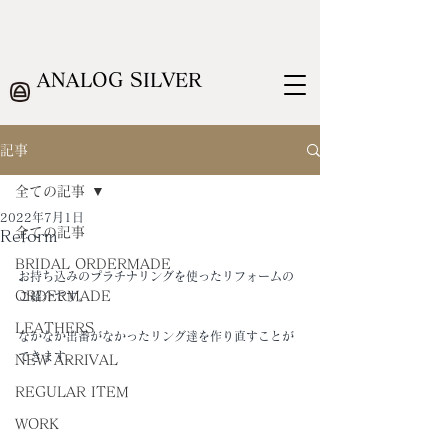
ANALOG SILVER
記事
全ての記事
2022年7月1日
全ての記事
Reform
BRIDAL ORDERMADE
お持ち込みのプラチナリングを使ったリフォームの
ORDERMADE
ご紹介です。
LEATHERS
なかなか出番がなかったリング達を作り直すことが
できます。
NEW ARRIVAL
REGULAR ITEM
WORK